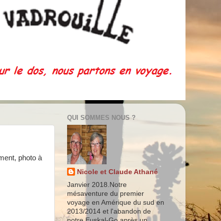
QUI SOMMES NOUS ?
ment, photo à
Nicole et Claude Athané
Janvier 2018.Notre
mésaventure du premier
voyage en Amérique du sud en
2013/2014 et l'abandon de
notre Euskal-Go après un