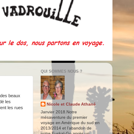
QUI SOMMES NOUS ?
e des beaux
dé les
Nicole et Claude Athané
ent les rues
Janvier 2018.Notre
mésaventure du premier
voyage en Amérique du sud en
2013/2014 et l'abandon de
notre Euskal-Go après un