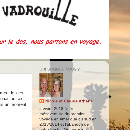
QUI SOMMES NOUS ?
emée de lacs,
ivouac au sec
Nicole et Claude Athané
tons un moment
Janvier 2018.Notre
mésaventure du premier
voyage en Amérique du sud en
2013/2014 et l'abandon de
notre Euskal-Go après un