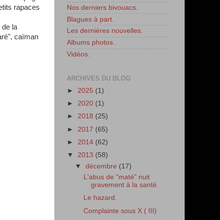
etits rapaces
Nos derniers bivouacs.
Blagues à part.
 de la
Les dernières nouvelles.
caré", caïman
Albums photos.
Vidéos.
ARCHIVES DU BLOG
►
2025
(1)
►
2020
(1)
►
2018
(25)
►
2017
(65)
►
2014
(62)
▼
2013
(58)
▼
décembre
(17)
L'abus de "maté" nuit
gravement à la santé.
Le hazard.
Complainte sous X ( III)