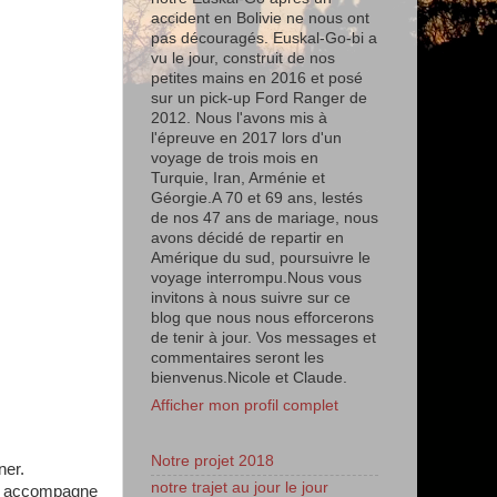
accident en Bolivie ne nous ont
pas découragés. Euskal-Go-bi a
vu le jour, construit de nos
petites mains en 2016 et posé
sur un pick-up Ford Ranger de
2012. Nous l'avons mis à
l'épreuve en 2017 lors d'un
voyage de trois mois en
Turquie, Iran, Arménie et
Géorgie.A 70 et 69 ans, lestés
de nos 47 ans de mariage, nous
avons décidé de repartir en
Amérique du sud, poursuivre le
voyage interrompu.Nous vous
invitons à nous suivre sur ce
blog que nous nous efforcerons
de tenir à jour. Vos messages et
commentaires seront les
bienvenus.Nicole et Claude.
Afficher mon profil complet
Notre projet 2018
ner.
notre trajet au jour le jour
ous accompagne