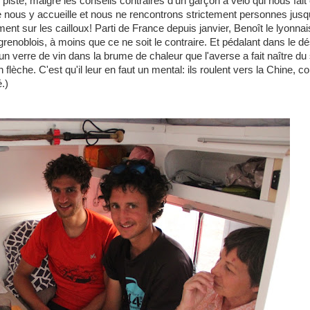
piste, malgré les conseils contraires d'un garçon à vélo qui nous fai
 nous y accueille et nous ne rencontrons strictement personnes jusqu
 sur les cailloux! Parti de France depuis janvier, Benoît le lyonnais
noblois, à moins que ce ne soit le contraire. Et pédalant dans le dés
un verre de vin dans la brume de chaleur que l'averse a fait naître du 
 flèche. C'est qu'il leur en faut un mental: ils roulent vers la Chine, c
.)