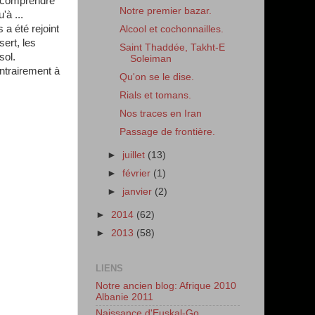
t comprendre
Notre premier bazar.
'à ...
 a été rejoint
Alcool et cochonnailles.
ert, les
Saint Thaddée, Takht-E
sol.
Soleiman
ontrairement à
Qu'on se le dise.
Rials et tomans.
Nos traces en Iran
Passage de frontière.
►
juillet
(13)
►
février
(1)
►
janvier
(2)
►
2014
(62)
►
2013
(58)
LIENS
Notre ancien blog: Afrique 2010
Albanie 2011
Naissance d'Euskal-Go