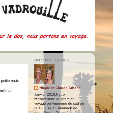
QUI SOMMES NOUS ?
petite route
Nicole et Claude Athané
ntrée au
Janvier 2018.Notre
mésaventure du premier
voyage en Amérique du sud en
2013/2014 et l'abandon de
notre Euskal-Go après un