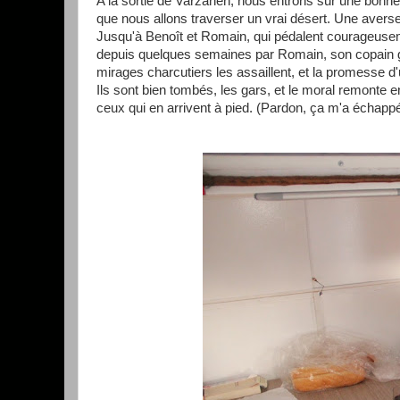
A la sortie de Varzaneh, nous entrons sur une bonne 
que nous allons traverser un vrai désert. Une averse
Jusqu'à Benoît et Romain, qui pédalent courageusement
depuis quelques semaines par Romain, son copain gre
mirages charcutiers les assaillent, et la promesse d'
Ils sont bien tombés, les gars, et le moral remonte en
ceux qui en arrivent à pied. (Pardon, ça m'a échappé