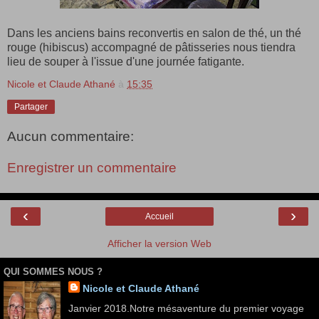
Dans les anciens bains reconvertis en salon de thé, un thé
rouge (hibiscus) accompagné de pâtisseries nous tiendra
lieu de souper à l'issue d'une journée fatigante.
Nicole et Claude Athané
à
15:35
Partager
Aucun commentaire:
Enregistrer un commentaire
‹
›
Accueil
Afficher la version Web
QUI SOMMES NOUS ?
Nicole et Claude Athané
Janvier 2018.Notre mésaventure du premier voyage